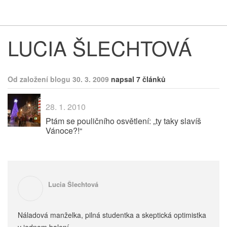
Respekt
Vy
LUCIA ŠLECHTOVÁ
Od založení blogu 30. 3. 2009
napsal 7 článků
28. 1. 2010
Ptám se pouličního osvětlení: „ty taky slavíš
Vánoce?!“
Lucia Šlechtová
Náladová manželka, pilná studentka a skeptická optimistka