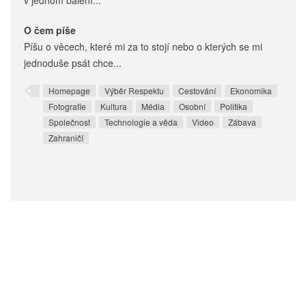
v jednom balení...
O čem píše
Píšu o věcech, které mi za to stojí nebo o kterých se mi
jednoduše psát chce...
Homepage
Výběr Respektu
Cestování
Ekonomika
Fotografie
Kultura
Média
Osobní
Politika
Společnost
Technologie a věda
Video
Zábava
Zahraničí